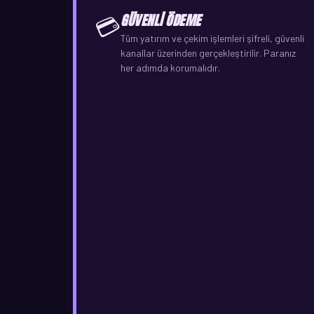
GÜVENLI ÖDEME
💳
Tüm yatırım ve çekim işlemleri şifreli, güvenli
kanallar üzerinden gerçekleştirilir. Paranız
her adımda korumalıdır.