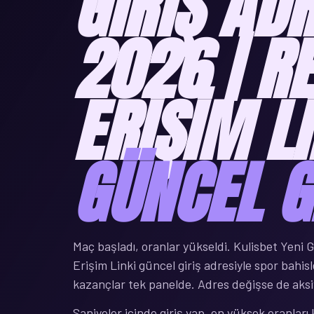
GIRIŞ ADR
2026 | R
ERIŞIM LI
GÜNCEL G
Maç başladı, oranlar yükseldi. Kulisbet Yeni G
Erişim Linki güncel giriş adresiyle spor bahisle
kazançlar tek panelde. Adres değişse de aks
Saniyeler içinde giriş yap, en yüksek oranları