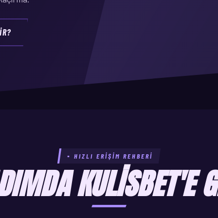
IR?
▪ HIZLI ERIŞIM REHBERI
DIMDA KULISBET'E G