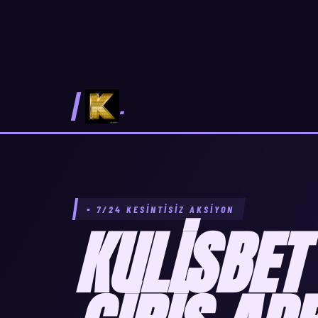
.
▪ 7/24 KESINTISIZ AKSIYON
KULISBET