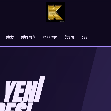
GIRIŞ
GÜVENLIK
HAKKINDA
ÖDEME
SSS
 YENI